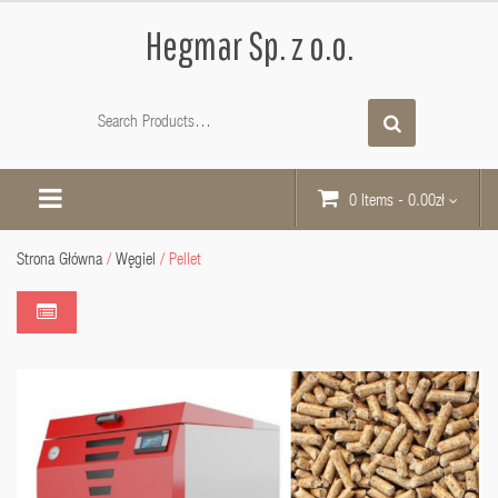
Hegmar Sp. z o.o.
0 Items
-
0.00
zł
Strona Główna
/
Węgiel
/ Pellet